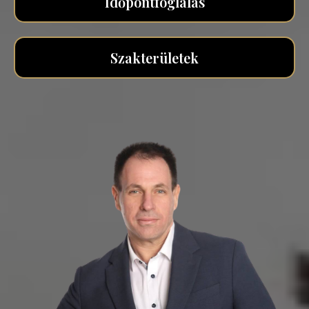
Időpontfoglalás
Szakterületek