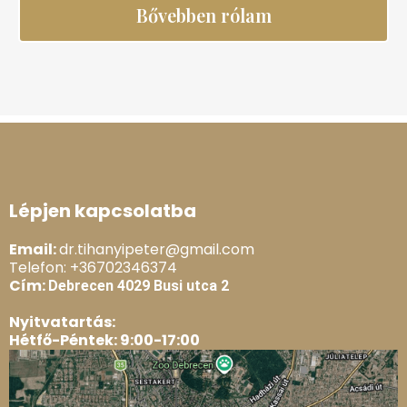
Bővebben rólam
Lépjen kapcsolatba
Email:
dr.tihanyipeter@gmail.com
Telefon: +36702346374
Cím:
Debrecen 4029 Busi utca 2
Nyitvatartás:
Hétfő-Péntek: 9:00-17:00